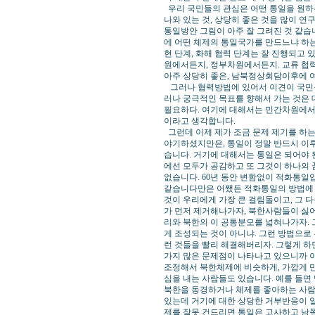
우리 국민들의 관심은 어떤 통일을 원하
나와 있는 것, 상당히 좋은 것을 많이 연
통일방안 그림이 아주 잘 그려진 것 같습니
에 어떤 체제의 통일국가를 만드느냐 하는
현 단계, 화해 협력 단계는 잘 진행되고 
원에서든지, 정부차원에서든지. 교류 협
아주 상당히 좋은, 남북정상회담이후에 
그러나 협력방법에 있어서 이견이 국민들
러나 궁극적인 목표를 향해서 가는 것은 
필요하다. 여기에 대해서는 민간차원에서
이라고 생각합니다.
그런데 이제 제가 조금 문제 제기를 하는
야기하셨지만은, 통일이 정말 반드시 이루
습니다. 거기에 대해서는 통일은 되어야 
에선 모두가 공감하고 또 그것이 하나의 
없습니다. 60년 동안 변함없이 적화통일
같습니다만은 어쨌든 적화통일의 방법에 
것이 우리에게 가장 큰 걸림돌이고, 그 
가 먼저 제거해나가자, 북한사람들이 싫어
리와 북한의 이 공통분모를 넓혀나가자. 
게 조성되는 것이 아니냐. 그런 방법으로 
런 것들을 빨리 해결해버리자. 그렇게 하
가지 많은 문제점이 나타나고 있으니까 
조정해서 북한체제에 비슷하게, 가깝게 만
심을 내는 사람들도 있습니다. 예를 들면
북한을 동경하거나 체제를 좋아하는 사람
있는데 거기에 대한 상당한 거부반응이 일
제를 잘못 건드리면 통일은 고사하고 남쪽