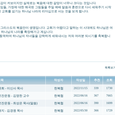
부감이 커보이지만 실제로는 복음에 대한 갈망이 너무나 크다는 것입니다.
임들, 가정에 대한 왜곡된 그림들을 주일 예배 말씀과 훈련으로 다시 세워주기 시작
 교회를 섬기는 하나님 나라의 리더십으로 서는 것을 보게 됩니다.
수그리스도의 복음만이 생명입니다. 교회가 어렵다고 말하는 이 시대에도 하나님은 여
 하나님의 나라를 확장해가고 계십니다.
동역하며 하나님의 자녀들을 강력하게 세워내시는 저와 여러분 되시기를 축복합니
목록보
제목
작성자
작성일
추천
조회
 목회 - 이신사 목사
한복협
2022/11/15
339
1730
 로잔운동 - 김영한 교수
한복협
2022/06/16
367
7665
 로잔운동 - 최성은 목사(말씀)
한복협
2022/06/16
390
1699
 복지 - 김경원 목사
한복협
2022/05/30
366
1729