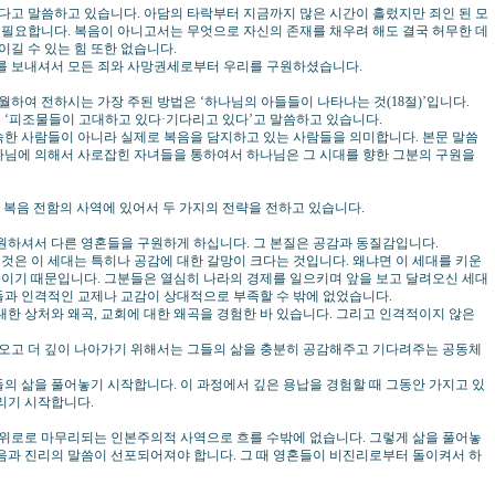
다고 말씀하고 있습니다. 아담의 타락부터 지금까지 많은 시간이 흘렀지만 죄인 된 모
이 필요합니다. 복음이 아니고서는 무엇으로 자신의 존재를 채우려 해도 결국 허무한 데
이길 수 있는 힘 또한 없습니다.
 보내셔서 모든 죄와 사망권세로부터 우리를 구원하셨습니다.
하여 전하시는 가장 주된 방법은 ‘하나님의 아들들이 나타나는 것(18절)’입니다.
 ‘피조물들이 고대하고 있다·기다리고 있다’고 말씀하고 있습니다.
숙한 사람들이 아니라 실제로 복음을 담지하고 있는 사람들을 의미합니다. 본문 말씀
나님에 의해서 사로잡힌 자녀들을 통하여서 하나님은 그 시대를 향한 그분의 구원을
복음 전함의 사역에 있어서 두 가지의 전략을 전하고 있습니다.
하셔서 다른 영혼들을 구원하게 하십니다. 그 본질은 공감과 동질감입니다.
은 이 세대는 특히나 공감에 대한 갈망이 크다는 것입니다. 왜냐면 이 세대를 키운
이기 때문입니다. 그분들은 열심히 나라의 경제를 일으키며 앞을 보고 달려오신 세대
들과 인격적인 교제나 교감이 상대적으로 부족할 수 밖에 없었습니다.
대한 상처와 왜곡, 교회에 대한 왜곡을 경험한 바 있습니다. 그리고 인격적이지 않은
오고 더 깊이 나아가기 위해서는 그들의 삶을 충분히 공감해주고 기다려주는 공동체
의 삶을 풀어놓기 시작합니다. 이 과정에서 깊은 용납을 경험할 때 그동안 가지고 있
리기 시작합니다.
위로로 마무리되는 인본주의적 사역으로 흐를 수밖에 없습니다. 그렇게 삶을 풀어놓
음과 진리의 말씀이 선포되어져야 합니다. 그 때 영혼들이 비진리로부터 돌이켜서 하