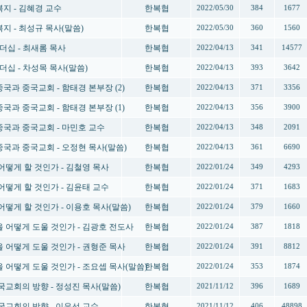
 복지 - 김혜경 교수
한복협
2022/05/30
384
1677
 복지 - 최성규 목사(말씀)
한복협
2022/05/30
360
1560
 리더십 - 최새롬 목사
한복협
2022/04/13
341
14577
 리더십 - 차성목 목사(말씀)
한복협
2022/04/13
393
3642
 중국과 중국교회 - 함태경 본부장 (2)
한복협
2022/04/13
371
3356
 중국과 중국교회 - 함태경 본부장 (1)
한복협
2022/04/13
356
3900
본 중국과 중국교회 - 마민호 교수
한복협
2022/04/13
348
2091
본 중국과 중국교회 - 오정현 목사(말씀)
한복협
2022/04/13
361
6690
, 어떻게 할 것인가 - 김철영 목사
한복협
2022/01/24
349
4293
, 어떻게 할 것인가 - 김윤태 교수
한복협
2022/01/24
371
1683
, 어떻게 할 것인가 - 이용호 목사(말씀)
한복협
2022/01/24
379
1660
민을 어떻게 도울 것인가 - 김광호 전도사
한복협
2022/01/24
387
1818
민을 어떻게 도울 것인가 - 권형준 목사
한복협
2022/01/24
391
8812
민을 어떻게 도울 것인가 - 조요셉 목사(말씀)
한복협
2022/01/24
353
1874
 한국교회의 방향 - 정성진 목사(말씀)
한복협
2021/11/12
396
1689
 한국교회의 방향 - 이은선 교수
한복협
2021/11/12
406
48898