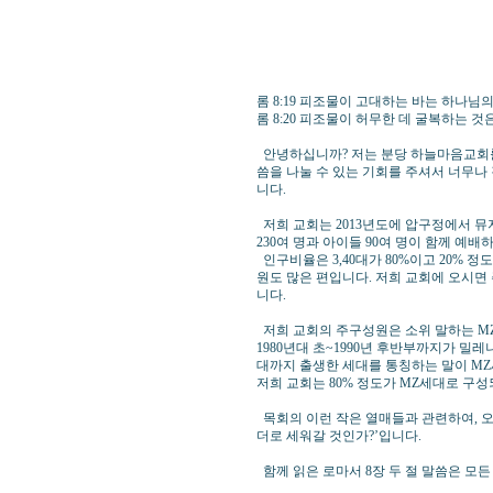
(분당 하늘마
롬 8:19 피조물이 고대하는 바는 하나
롬 8:20 피조물이 허무한 데 굴복하는 
안녕하십니까? 저는 분당 하늘마음교회를
씀을 나눌 수 있는 기회를 주셔서 너무나 
니다.
저희 교회는 2013년도에 압구정에서 뮤
230여 명과 아이들 90여 명이 함께 예
인구비율은 3,40대가 80%이고 20% 
원도 많은 편입니다. 저희 교회에 오시면
니다.
저희 교회의 주구성원은 소위 말하는 M
1980년대 초~1990년 후반부까지가 밀레
대까지 출생한 세대를 통칭하는 말이 M
저희 교회는 80% 정도가 MZ세대로 구성
목회의 이런 작은 열매들과 관련하여, 오
더로 세워갈 것인가?’입니다.
함께 읽은 로마서 8장 두 절 말씀은 모