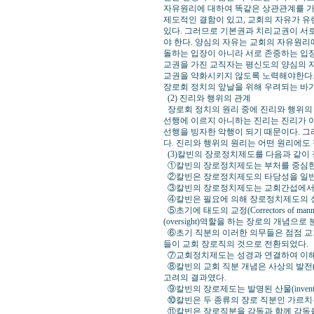
자유원리에 대하여 똑같은 상관관계를 가
제도적인 결함이 있고, 교회의 자유가 
있다. 그러므로 기본권과 치리교권이 서로
야 한다. 양심의 자유는 교회의 자유원
돌하는 입장이 아니라 서로 존중하는 입장
교권을 가진 교직자는 평신도의 양심의 
교권을 약화시키지 않도록 노력해야한다.
장로회 정치의 앞날을 위해 우려되는 바가
(2) 진리와 행위의 관계
장로회 정치의 원리 중에 진리와 행위의 
선행에 이르지 아니하는 진리는 진리가 
선행을 빙자한 악행이 되기 때문이다. 
다. 진리와 행위의 원리는 어떤 원리에도
(3)칼빈의 장로정치제도를 다음과 같이 
①칼빈의 장로정치제도는 부처를 중심한
②칼빈은 장로정치제도의 타당성을 일반
③칼빈의 장로정치제도는 교회간섭에서 
④칼빈은 필요에 의해 장로정치제도의 
⑤초기에 태도의 교정(Correctors of m
(oversight)역할을 하는 장로의 개념으
⑥초기 직분의 이러한 의무들은 점점 교회의 행정
들이 교회 장로직의 것으로 전환되었다.
⑦교회정치제도는 성경과 연결하여 이해하고
⑧칼빈의 교회 직분 개념은 사상의 발전(p
고려의 결과였다.
⑨칼빈의 장로제도는 발명된 산물(invention
⑩칼빈은 두 종류의 장로 직분인 가르치
⑪칼빈은 장로직분을 감독과 함께 감독을