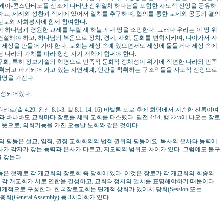
 니케아-콘스탄티노플 신조에 나타난 삼위일체 하나님을 포함한 사도적 신앙을 공유하
하고, 세례와 성찬과 직제에 있어서 일치를 추구하며, 협의를 통한 교제와 공동의 결의
선교와 사회봉사에 함께 참여한다.
 하나님과 영원한 교제를 누릴 새 하늘과 새 땅을 소망한다. 그러나 우리는 이 땅 위
설해야 하고, 하나님의 복음으로 정치, 경제, 사회, 문화를 변혁시키며, 나아가서 자
세상을 만들어 가야 한다. 교회는 세상 속에 있으면서도 세상에 물들거나 세상 속에
님 나라의 가치를 따라 항상 자기 개혁에 힘써야 한다.
구화, 특히 정보기술의 혁명으로 민족적 문화적 정체성이 위기에 직면한 나라와 민족
착취되고 파괴되어 가고 있는 자연세계, 인간을 착취하는 구조악들을 사도적 신앙으로
사명을 가진다.
구성되어있다.
4:29, 왕상 8:1-3, 겔 8:1, 14, 16) 바벨론 포로 후에 회당에서 계승한 전통이며
나바도 교회마다 장로를 세워 교회를 다스렸다. 딤전 4:14, 행 22:5에 나오는 장로
회> 라는 뜻으로, 의회기능을 가진 오늘날 노회와 같은 것이다.
 평등은 설교, 임직, 권징 교회회의의 법적 권위의 평등이요. 목사의 은사와 능력에
사가 각자가 갖는 능력과 은사가 다르고, 지도력의 범위도 차이가 있다. 그럼에도 불구
 갖는다.
 첫째로 각 개교회의 장로회 즉 당회에 있다. 이것은 장로가 각 개교회의 회중의
 각 개교회가 서로 연합을 결성하고, 교회와 정치의 일치를 표명해야하기 때문이다.
계적으로 구성한다. 한국장로교회는 단계적 상회가 있어서 당회(Session 또는
is), 총회(General Assembly) 등 3치리회가 있다.