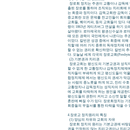
장로회 정치는 주권이 교황이나 감독에 있
출된 장로를 통하여 조직되는 치리회에 
는 회중파 정치이다. 감독교회란 감독이 교회
중교회란 모든 문제를 전교인들이 회의를 
교회들, 퀘이커파, 등의 교회들이 있다.
령이 1863년 게티즈버그 연설을 하기 
살아왔다. 로마제국의 왕권신수설과 로마
때 모든 권력이 국민에게서 나온다는 주
이었다. 칼빈은 성경 중에서 회중에 의
직할 때 여러 가지 종류의 독재정치에 대
할 수 없는 권리로 확신하였다. 칼빈의
다. 오늘날 세계 각국의 장로교회(Presby
(2) 기본권과 치리권
장로교회는 평신도의 기본교권과 성직자
할 수 없게 한 교황정치나 감독정치체제에
직자들이 부패하게 되고 평신도들이 억울
합정치체제 에서는 평신도의 권세가 막강
는 사람의 종노릇을 하게 되고, 진리 수
교황정치나 감독정치는 성직자의 치리권을
에 교회를 타락하게 하는 원인을 제공한
평신도들의 권한이 커지고 소신껏 일할 수
혼란에 빠질 수가 있다. 장로회정치는 
회중들의 무질서를 통한 타락을 막을 수 
4.장로교 정치원리의 특징
(1) 양심의 자유와 교회의 자유
장로회 정치의 원리는 기본교권에 바탕을
권을 인정하지 않는 치리교권이나 치리교