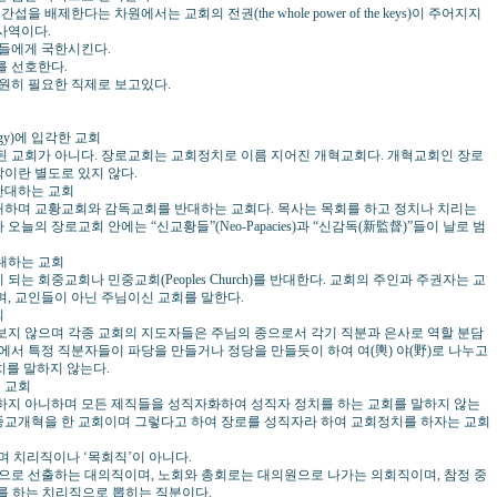
배제한다는 차원에서는 교회의 전권(the whole power of the keys)이 주어지지
사역이다.
들에게 국한시킨다.
 선호한다.
원히 필요한 직제로 보고있다.
ogy)에 입각한 교회
 교회가 아니다. 장로교회는 교회정치로 이름 지어진 개혁교회다. 개혁교회인 장로
이란 별도로 있지 않다.
반대하는 교회
며 교황교회와 감독교회를 반대하는 교회다. 목사는 목회를 하고 정치나 치리는
늘의 장로교회 안에는 “신교황들”(Neo-Papacies)과 “신감독(新監督)”들이 날로 범
대하는 교회
 회중교회나 민중교회(Peoples Church)를 반대한다. 교회의 주인과 주권자는 교
며, 교인들이 아닌 주님이신 교회를 말한다.
회
지 않으며 각종 교회의 지도자들은 주님의 종으로서 각기 직분과 은사로 역할 분담
에서 특정 직분자들이 파당을 만들거나 정당을 만들듯이 하여 여(輿) 야(野)로 나누고
치를 말하지 않는다.
 교회
지 아니하며 모든 제직들을 성직자화하여 성직자 정치를 하는 교회를 말하지 않는
종교개혁을 한 교회이며 그렇다고 하여 장로를 성직자라 하여 교회정치를 하자는 교회
 치리직이나 ‘목회직’이 아니다.
으로 선출하는 대의직이며, 노회와 총회로는 대의원으로 나가는 의회직이며, 참정 중
)를 하는 치리직으로 뽑히는 직분이다.