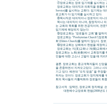
⑦장로교회는 장로 임기제를 실시하는 
장로교회는 대의직과 의회직을 원활히 하
Service)를 실시하는 교회다. 임기제
로교회가 다 임기제를 실시하고 있다.
⑧목사직은 대의직이나 장로직이 아니므
목사는 대의직이 아니며, 참정직이나 의회
는 교회와 목회를 위한 전공직이며, 전
임기제에 해당되지 않는다.
⑨장로교회는 ‘장로들의 교회’를 말하지
장로교회는 “Presbyterian Churc
회’(Elders Church)를 말하지 않는다
⑩장로교회는 상회에서 헌법을 제정하고 
장로교회는 지(支)교회나 개(個)교회에서
장로교회는 노회(老會)에서 교회정치를 
인들에 대한 고소나 고발이 있을 때 치리
결론. 장로교회는 종교개혁자들의 신앙을 
을 존중하면서 지켜오고있다. 그러나 시대
기고 있다. 예컨대 “오직 믿음” 을 주장
하자는 것이다. 장로교회가 정치체제를 
회의 목사들의 카톨릭화와 장로들의 회중
참고서적 : 임택진, 장로교회 정치해설 
대한예수교장로회 헌법(2008년도 