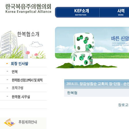
2014.11. 장감성침순 교회의 장·단점 - 
한복협
장로교회정치의 특징
손 인