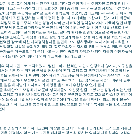
지 않고, 교인에게 있는 민주정치요. 다만 그 주권행사는 주권자인 교인에 의해 선
의해 다스리는 대의정치이다. 교회정치 형태중의 하나는 감독교회 정치요. 다른 하나
정치를 주장하는 교회로 로마가톨릭교회, 성공회, 감리교회(methodist) 등 이다. 회
통해서 직접 결정하는 교회의 정치 형태이다. 여기에는 조합교회, 침례교회, 회중파
 대의정치 즉 장로주의교회는 성경에 나타난 대표적인 정치형태이다. 미국의 링컨 대통
오래전부터 장로교회주의자들은 국민의, 국민에 의한, 국민을 위한 정치를 신조로 하여
교회의 교황이 신적 통치권을 가지고, 로마의 황제를 임명할 정도로 권력을 행사할
권재민(主權在民) 사상을 가르친 칼빈의 종교계혁은 세상을 뒤집어 놓은 혁명적 사건
해 선택된 장로에 의한 대의정치형태를 발견하고 이 정치형태에 따라 제네바교회를 조
한 혁명적 사상을 꽃피우게 되었다. 장로주의자는 자치의 권리는 천부의 권리요. 양보
 추종자들은 마음으로부터 우러나오는 시민적 종교적 자유와 대의적 자유의 신봉자들이
terian) 는 대의정치 형태에 의하여 교회를 다스리고 있다.
의 치리교권으로 조직하였다. 평신도의 기본적인 교권도 인정하지 않거나, 제구실을
서는 성직자는 막강한 권세를 행사하게 된다. 그리고 그 권력행사 때문에 오히려 성
함을 당하게 된다. 반면에, 성직자의 치리교권을 아주 인정하지 않는 자유정치나 조
해져서 오히려 무정부상태로 초래하고 부패하게 되고 성직자는 사람의 비위나 맞추
호를 맡은 하나님의 사자로서의 사명을 올바르게 수행할 수 없게 된다.
 최대한으로 보장하기 때문에 성직자들이 소신껏 일할 수 있다는 장점이 되는 반면
다. 그리고 자유정치나 조합정치는 교인의 기본권만을 가지고 교회를 다스리기 때문에
 있는 장점이 있으나 자칫하면 무정부상태와 같은 혼란에 빠지기 쉽고, 통제 불능의
기본교권과 치리교권을 동등하게 함으로 한편으로는 성직자의 독재를 다른 한편으로는
있다.
 둔 양심의 자유와 치리교권에 바탕을 둔 교회의 자유에 근거한다. 그러므로 기본교
권을 인정하지 않는 기본교권을 배제하는 장로회 정치는 양심의 자유원리와 교회의