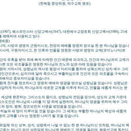
위원, 덕수교회 원로)
07), 웨스트민스터 신앙고백서(1647), 대한예수교장로회 신앙고백서(1986), 21세
를 채택하여 사용하고 있다.
예배용)
거하시며, 사랑과 생명의 근원이시오, 찬양과 예배를 영원히 받으실 한 분 하나님을 믿습니
이시며, 구원자이시고, 온 인류와 만물을 영원한 사랑과 생명의 교제(코이노니아)로
사단의 유혹을 받아 죄에 빠져 타락한 인간 때문에 파괴되고, 인간과 하나님과의 교제가
다른 모든 피조물들은 영원한 하나님의 진노와 심판 아래 있음을 믿습니다.
영원히 거하시며, 성령님의 역사로 동정녀 마리아를 통하여 성육신하신 성자 예수 그리
참인간으로서, 십자가에 달려 죽으시고 부활하심으로 인간과 모든 피조물을 구속하시
 화해자요 중보자이심을 믿습니다.
 함께 천지를 창조하시고 영원히 예배와 영광을 받으실 성령님을 믿습니다. 성령님은
답하게 하시며, 하나님과의 새로운 교제를 이루게 하시고, 만물을 새롭게 하시는 분
 이 세상에 현존하는 그리스도의 몸이요, 성령님의 전임을 믿으며, 성도의 교제 가운데
스도인은 하나님의 나라를 이 땅 위에 실현하며, 하나님의 영광을 위하여 예수 그리
와 정의, 평화, 창조보전의 사명을 받았음을 믿습니다.
새 하늘과 새 땅이 이루어질 것을 믿습니다. 그 세계는 부활한 하나님의 백성과 새롭게
명의 교제를 나누는 영원한 나라가 될 것을 믿습니다.
위일체 되신 성부, 성자, 성령께서 나뉠 수 없는 한 분 하나님이신 것처럼, 하나님의 백
 교회는 하나가 되어 삼위일체 하나님께 예배하고, 영광을 돌리며, 복음선교에 힘쓴다.