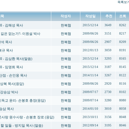
목록보
제목
작성자
작성일
추천
조회
 Ⅺ - 김해성 목사
한복협
2015/12/14
3649
8262
는 길은 없는가?- 이원설 박사
한복협
2009/06/26
3151
8217
한석 목사
한복협
2009/06/26
2907
8209
최복규 목사
한복협
2012/01/13
3059
8191
 Ⅺ - 김삼환 목사(말씀)
한복협
2015/12/14
3293
8165
 Ⅺ - 임명희 목사
한복협
2015/12/14
3187
8145
·단점 - 손인웅 목사
한복협
2014/11/14
3267
8122
김상복 목사(응답)
한복협
2009/06/26
2920
8116
가-강승삼 박사
한복협
2009/07/17
2730
8102
 기독교 윤리- 손봉호 총장(응답)
한복협
2009/07/14
3280
8080
강승삼 목사
한복협
2014/01/10
3010
8058
이웃사랑 원수사랑 - 손봉호 장로 (응답)
한복협
2013/10/11
3156
8048
 할 일들 - 방지일 목사 (말씀)
한복협
2012/09/14
3195
8046