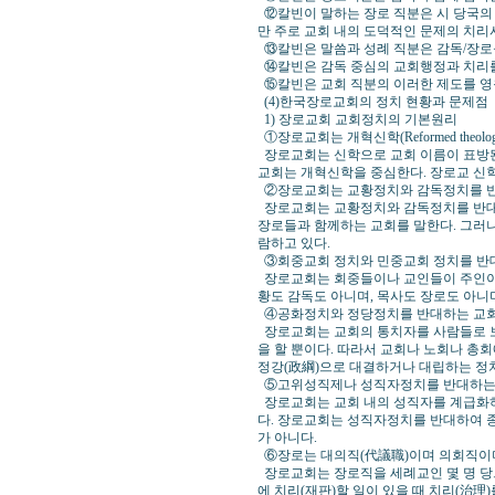
⑫칼빈이 말하는 장로 직분은 시 당국의 간섭을 
만 주로 교회 내의 도덕적인 문제의 치리
⑬칼빈은 말씀과 성례 직분은 감독/장로
⑭칼빈은 감독 중심의 교회행정과 치리를
⑮칼빈은 교회 직분의 이러한 제도를 영
(4)한국장로교회의 정치 현황과 문제점
1) 장로교회 교회정치의 기본원리
①장로교회는 개혁신학(Reformed theol
장로교회는 신학으로 교회 이름이 표방된
교회는 개혁신학을 중심한다. 장로교 신학
②장로교회는 교황정치와 감독정치를 
장로교회는 교황정치와 감독정치를 반대하
장로들과 함께하는 교회를 말한다. 그러나 오
람하고 있다.
③회중교회 정치와 민중교회 정치를 반
장로교회는 회중들이나 교인들이 주인이 되는
황도 감독도 아니며, 목사도 장로도 아니
④공화정치와 정당정치를 반대하는 교
장로교회는 교회의 통치자를 사람들로 보
을 할 뿐이다. 따라서 교회나 노회나 총회
정강(政綱)으로 대결하거나 대립하는 정
⑤고위성직제나 성직자정치를 반대하는
장로교회는 교회 내의 성직자를 계급화하
다. 장로교회는 성직자정치를 반대하여 
가 아니다.
⑥장로는 대의직(代議職)이며 의회직이며
장로교회는 장로직을 세례교인 몇 명 당
에 치리(재판)할 일이 있을 때 치리(治理