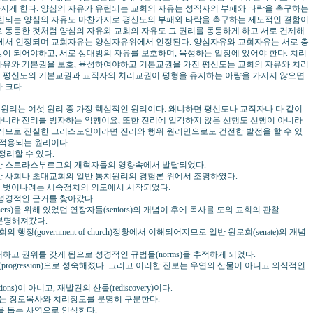
지게 한다. 양심의 자유가 유린되는 교회의 자유는 성직자의 부패와 타락을 촉구하는
유린되는 양심의 자유도 마찬가지로 평신도의 부패와 타락을 촉구하는 제도적인 결함이
 동등한 것처럼 양심의 자유와 교회의 자유도 그 권리를 동등하게 하고 서로 견제해
리에서 인정되며 교회자유는 양심자유위에서 인정된다. 양심자유와 교회자유는 서로 충
이 되어야하고, 서로 상대방의 자유를 보호하며, 육성하는 입장에 있어야 한다. 치리
자유와 기본권을 보호, 육성하여야하고 기본교권을 가진 평신도는 교회의 자유와 치리
 평신도의 기본교권과 교직자의 치리교권이 평형을 유지하는 아량을 가지지 않으면
 크다.
원리는 여섯 원리 중 가장 핵심적인 원리이다. 왜냐하면 평신도나 교직자나 다 같이
아니라 진리를 빙자하는 악행이요, 또한 진리에 입각하지 않은 선행도 선행이 아니라
그러므로 진실한 그리스도인이라면 진리와 행위 원리만으로도 건전한 발전을 할 수 있
 적용되는 원리이다.
정리할 수 있다.
 스트라스부르그의 개혁자들의 영향속에서 발달되었다.
 사회나 초대교회의 일반 통치원리의 경험론 위에서 조명하였다.
벗어나려는 세속정치의 의도에서 시작되었다.
성경적인 근거를 찾아갔다.
anners)을 위해 있었던 연장자들(seniors)의 개념이 후에 목사를 도와 교회의 관찰
로 분명해져갔다.
(government of church)정황에서 이해되어지므로 일반 원로회(senate)의 개념
 권위를 갖게 됨으로 성경적인 규범들(norms)을 추적하게 되었다.
rogression)으로 성숙해졌다. 그리고 이러한 진보는 우연의 산물이 아니고 의식적인
s)이 아니고, 재발견의 산물(rediscovery)이다.
는 장로목사와 치리장로를 분명히 구분한다.
 돕는 사역으로 인식한다.