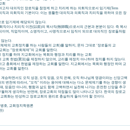
교회
고자 대의직인 장로직을 참정케 하고 치리케 하는 의회직으로서 임기제(Term
는 대의직과 의회직의 기본이다. 이는 원활한 대의직과 의회직과 치리직을 위하여 모든 장
로 임기제에 해당되지 않는다.
직이나 치리직 이전(以前)의 목사직(牧師職)으로서의 근본과 본분이 있다. 즉 목사
문직이며, 직업직이며, 소명직이고, 사명직으로서 임직이 되므로 대의직인 장로들처럼
 않는다.
h”(장로회체제의 교회정치를 하는 사람들의 교회)를 말하지, 문자 그대로 ‘장로들의 교
. 장로교회는 “장로회체제”의 교회를 말한다.
정치를 하며 지교회에서는 목회와 행정과 치리를 하는 교회
 교회 헌법(憲法)을 제정하지 않으며, 교리를 제정치 아니하며 정치를 하지 않는다.
하고 총회에서 헌법을 제정하는 교회를 말한다. 지교회에서는 목회와 행정만 하며 교
하는 교회를 말한다.
계승하면서도 오직 성경, 오직 믿음, 오직 은혜, 오직 하나님께 영광이라는 신앙고백
의 변천에 따라서, “오직” 이라는 용어에 대해서는 다소 문제제기를 하는 경향이 생
할 때, 믿음만 아니라, 행함과 삶도 함께 고백하면서 실천해 나가는 온전한 신앙을 추구
우월하게 생각하는 반면에, 장로교회의 약점들도 많이 나타나고 있다. 한국의 장로교
교회화는 반성하고 장로교회의 원리로 충실하게 돌아가야 할 것이다.
손병호, 교회정치학원론
판)