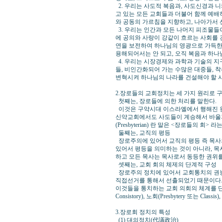
2. 우리는 사도적 복음과, 사도신경과
고 있는 모든 교회들과 더불어 함께 예배
와 공동의 가르침을 지향하고, 나아가서 
3. 우리는 인간과 모든 나머지 피조물들이
에 공의와 사랑이 강같이 흐르는 사회를 건
연을 보전하여 하나님의 영광으로 가득한 
용해되어서는 안 되고, 오직 복음과 하나
4. 우리는 시장경제와 과학과 기술의 지
들, 비인간화되어 가는 수많은 대중들, 
변혁시켜 하나님의 나라를 건설해야 할 
2.장로들의 교회정치는 세 가지 원리로 
첫째는, 장로들에 의한 처리를 말한다.
이것은 구약시대 이스라엘에서 행해진 원리로(출 
신약교회에서도 사도들이 계승해서 바울과 바
(Presbyterian) 란 말은 <장로들의 
둘째는, 교직의 평등
장로주의에 있어서 교직의 평등 즉 목사의
있어서 평등을 의미하는 것이 아니라, 목
하고 모든 목사는 목사로서 동등한 권위를
셋째는, 교회 회의 체제의 단계적 구성
장로주의 정치에 있어서 교회통치의 권능은
직접선거를 통해서 선출되었기 때문이다.
이것들을 통치하는 교회 의회의 체계를 단
Consistory), 노회(Presbytery 또는 Class
3.장로회 정치의 특성
(1) 대의정치(代議政治)