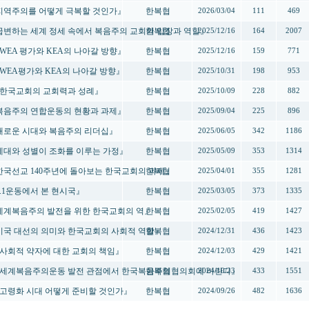
- 『지역주의를 어떻게 극복할 것인가』
한복협
2026/03/04
111
469
- 『급변하는 세계 정세 속에서 복음주의 교회의 입장과 역할』
한복협
2025/12/16
164
2007
 『WEA 평가와 KEA의 나아갈 방향』
한복협
2025/12/16
159
771
- 『WEA평가와 KEA의 나아갈 방향』
한복협
2025/10/31
198
953
- 『한국교회의 교회력과 성례』
한복협
2025/10/09
228
882
- 『복음주의 연합운동의 현황과 과제』
한복협
2025/09/04
225
896
- 『새로운 시대와 복음주의 리더십』
한복협
2025/06/05
342
1186
- 『세대와 성별이 조화를 이루는 가정』
한복협
2025/05/09
353
1314
- 『한국선교 140주년에 돌아보는 한국교회의 과제』
한복협
2025/04/01
355
1281
『3.1운동에서 본 현시국』
한복협
2025/03/05
373
1335
- 『세계복음주의 발전을 위한 한국교회의 역』
한복협
2025/02/05
419
1427
- 『미국 대선의 의미와 한국교회의 사회적 역할』
한복협
2024/12/31
436
1423
- 『사회적 약자에 대한 교회의 책임』
한복협
2024/12/03
429
1421
회 - 『세계복음주의운동 발전 관점에서 한국복음주의협의회에 바란다』
한복협
2024/10/23
433
1551
- 『고령화 시대 어떻게 준비할 것인가』
한복협
2024/09/26
482
1636