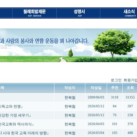
로그인
회원가
제목
작성자
작성일
추천
조회
한복협
2009/06/03
3118
31355
 『기독교와 전쟁』
한복협
2026/05/12
84
287
 『건강한 가정 세우기』
한복협
2026/05/12
70
258
- 『한국교회와 역사의식』
한복협
2026/04/03
101
370
『AI 시대 한국 교육 미래의 방향』
한복협
2026/03/04
105
488