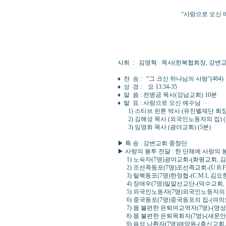
“사랑으로 오신 예수님
▶ 때 : 2011년12
▶ 곳 : 강변교회
강남구 도곡동 459-1
(3호선 매봉역 4번출
사회 : 김명혁 목사(한복협회장, 
♦ 찬 송 : “그 크신 하나님의 사랑"(4
♦ 성 경 : 요 13:34-35
♦ 말 씀 : 전병금 목사(강남교회) 10분
♦ 발 표 : 사랑으로 오신 예수님
1) 스티브 린튼 박사 (유진벨재단 회장) 
2) 김해성 목사 (외국인노동자의 집) (
3) 임명희 목사 (광야교회)
▶ 특 송 : 강변교회 중창단
▶ 사랑의 봉투 전달 : 한 단체에 사랑의 
1) 노숙자(7명)광야교회-(화평교회, 김
2) 조선족동포(7명)조선족교회-(U.B.F
3) 탈북동포(7명)한정협-(C.M.I, 김요
4) 장애우(7명)밀알선교단-(덕수교회,
5) 외국인노동자(7명)외국인노동자의 
6) 중국동포(7명)중국동포의 집-(여의
7) 몸 불편한 은퇴여교역자(7명)-(명성
8) 몸 불편한 은퇴목회자(7명)-(새문안
9) 음성 나환자(7명)애양원-(충신교회,