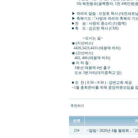
10) 북한동포(결핵환자, 1천 4백만원)
▶ 격려의 말씀 : 오정호 목사 (대전새로
▶ 축복기도 : "사랑과 격려와 축복의 기도
■ 찬 송 : 사랑의 종소리 (다함께)
■ 축 도 : 김요한 목사 (CMI)
<오시는 길>
◉ (지선버스)
4426,3423,4433 (매봉역 하차)
◉ (간선버스)
402, 406 (매봉역 하차)
◉ 지 하 철 :
3호선 매봉역 4번 출구
도보 3분거리(대치중학교 앞)
■ 조 찬 ( 8:50～9:30 ) : 강변교회 제공
<1월 총회준비를 위해 중앙위원모임을 잠
추천하기
번호
<알림> 2020년 4월 월례회 
234