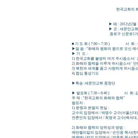
한국교회의 화해와
▶ 때 : 2012년2월 10일 
▶ 곳 : 새문안교회(이수영
종로구 신문로1가 42 ☎ 02
■ 기 도 회 ( 7:00～7:30 ) 사 회
▶말 씀 : “화해와 평화의 왕으로 오신 예
▶ 기 도 :
1) 한국교회를 불쌍히 여겨 주시옵소서/
2) 화해와 협력을 이루게 하시옵소서/ 
3) 북한과 세계를 품고 사랑하게 하시옵
4) 합심 통성기도
▶특송 :새문안교회 중창단
▶ 발표회 ( 7:30～8:40 ) 사 회:
주 제 : "한국교회의 화해와 협력"
발표자 :
1) 분쟁과 분열의 현실 :
교수의 입장에서 / 박명수 교수(서울신대) 
언론인의 입장에서 / 최명국 교수(백석대,
2) 화해와 협력의 당위성과 방법 :
에반젤리칼의 입장에서 / 손인웅 목사(한복
에큐메니칼의 입장에서 / 박종화 목사(한복