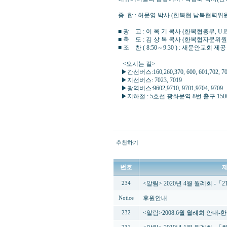
종 합 : 허문영 박사 (한복협 남북협력위원
■ 광 고 : 이 옥 기 목사 (한복협총무, U.B.
■ 축 도 : 김 상 복 목사 (한복협자문위
■ 조 찬 ( 8:50～9:30 ) : 새문안교회 제공
<오시는 길>
▶간선버스:160,260,370, 600, 601,702, 70
▶지선버스: 7023, 7019
▶광역버스:9602,9710, 9701,9704, 9709
▶지하철 : 5호선 광화문역 8번 출구 15
추천하기
번호
<알림> 2020년 4월 월례회 
234
후원안내
Notice
<알림>2008.6월 월례회 안
232