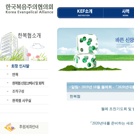
<알림> 2019년 10월 월례회 -「202
한복협
월례 조찬기도회 및 발
『2020년대를 준비하는 새로운