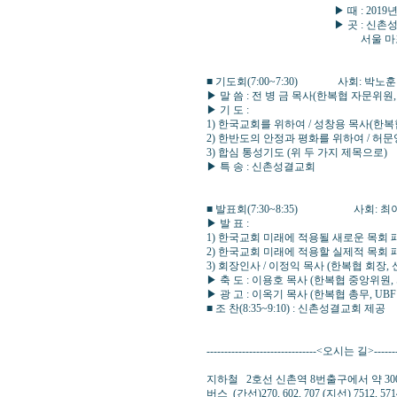
▶ 때 : 2019년 10월 1
▶ 곳 : 신촌성결교회 (
서울 마포구 신촌로12길 12 
■ 기도회(7:00~7:30) 사회: 박노
▶ 말 씀 : 전 병 금 목사(한복협 자문위원,
▶ 기 도 :
1) 한국교회를 위하여 / 성창용 목사(한
2) 한반도의 안정과 평화를 위하여 / 허
3) 합심 통성기도 (위 두 가지 제목으로)
▶ 특 송 : 신촌성결교회
■ 발표회(7:30~8:35) 사회: 최
▶ 발 표 :
1) 한국교회 미래에 적용될 새로운 목회 
2) 한국교회 미래에 적용할 실제적 목회 
3) 회장인사 / 이정익 목사 (한복협 회장
▶ 축 도 : 이용호 목사 (한복협 중앙위원
▶ 광 고 : 이옥기 목사 (한복협 총무, UBF
■ 조 찬(8:35~9:10) : 신촌성결교회 제공
-------------------------------<오시는 길>---------
지하철 2호선 신촌역 8번출구에서 약 3
버스 (간선)270, 602, 707 (지선) 7512, 5