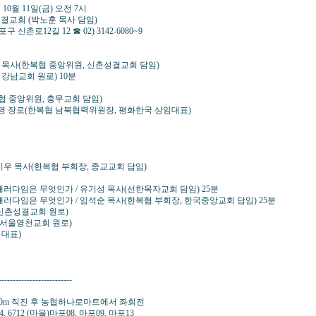
1일(금) 오전 7시
박노훈 목사 담임)
☎ 02) 3142-6080~9
훈 목사(한복협 중앙위원, 신촌성결교회 담임)
 강남교회 원로) 10분
복협 중앙위원, 충무교회 담임)
문영 장로(한복협 남북협력위원장, 평화한국 상임대표)
이우 목사(한복협 부회장, 종교교회 담임)
패러다임은 무엇인가 / 유기성 목사(선한목자교회 담임) 25분
패러다임은 무엇인가 / 임석순 목사(한복협 부회장, 한국중앙교회 담임) 25분
, 신촌성결교회 원로)
, 서울영천교회 원로)
 대표)
-----------------------
00m 직진 후 농협하나로마트에서 좌회전
714, 6712 (마을)마포08, 마포09, 마포13