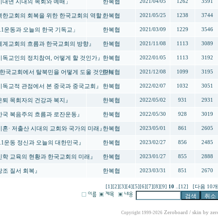
 「비대면 시대의 목회와 예배」
한복협
2021/04/05
1262
3591
- 「북한교회의 회복을 위한 한국교회의 역할」
한복협
2021/05/25
1238
3744
 「3.1운동과 오늘의 한국 기독교」
한복협
2021/03/09
1229
3546
- 『세계교회의 흐름과 한국교회의 방향』
한복협
2021/11/08
1113
3089
- 『기독교인의 정치참여, 어떻게 할 것인가』
한복협
2022/01/05
1113
3192
 - 『한국교회에서 탈북민을 어떻게 도울 것인가』
한복협
2021/12/08
1099
3195
- 『기독교적 관점에서 본 중국과 중국교회』
한복협
2022/02/07
1032
3051
 『은퇴 목회자의 건강과 복지』
한복협
2022/05/02
931
2931
- 『한국 복음주의 흐름과 로잔운동』
한복협
2022/05/30
928
3019
 『비혼· 저출산 시대의 교회와 국가의 미래』
한복협
2023/05/01
861
2605
 『3.1운동 정신과 오늘의 대한민국』
한복협
2023/02/27
856
2485
- 『신학 교육의 현황과 한국교회의 미래』
한복협
2023/01/27
855
2888
『창조 질서 회복』
한복협
2023/03/31
851
2670
[1]
[2]
[3]
[4]
[5]
[6]
[7]
[8]
[9]
10
..
[12]
[다음 10개
Zeroboard
/ skin by
zer
Copyright 1999-2026