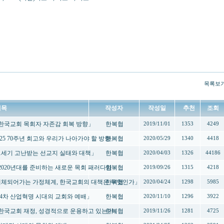
목록보
제목
작성자
작성일
추천
조회
 -「한국교회 목회자 자존감 회복 방향」
한복협
2019/11/01
1353
4249
6.25 70주년 회고와 우리가 나아가야 할 방향」
한복협
2020/05/29
1340
4418
-「21세기 고난받는 선교지 실태와 대책」
한복협
2020/04/03
1326
44186
-「2020년대를 준비하는 새로운 목회 패러다임」
한복협
2019/09/26
1315
4218
 -「해체되어가는 가정체계, 한국교회의 대책은 무엇인가」
한복협
2020/04/24
1298
5985
- 「4차 산업혁명 시대의 교회와 예배」
한복협
2020/11/10
1296
3922
 -「한국교회 재정, 성경적으로 운용하고 있는가」
한복협
2019/11/26
1281
4725