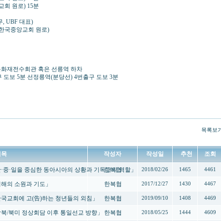
교회 원로) 15분
, UBF 대표)
, 한국중앙교회 원로)
11 무형문화재전수회관 혹은 선릉역 하차
구 도보 5분 선정릉역(분당선) 4번출구 도보 3분
목록보
제목
작성자
작성일
추천
조회
-「한·중·일을 중심한 동아시아의 상황과 기독교의 역할」
한복협
2018/02/26
1465
4461
「새해의 소원과 기도」
한복협
2017/12/27
1430
4467
-「한국교회에 고(告)하는 청년들의 외침」
한복협
2019/09/10
1408
4469
-「남북/북미 정상회담 이후 통일선교 방향」
한복협
2018/05/25
1444
4609