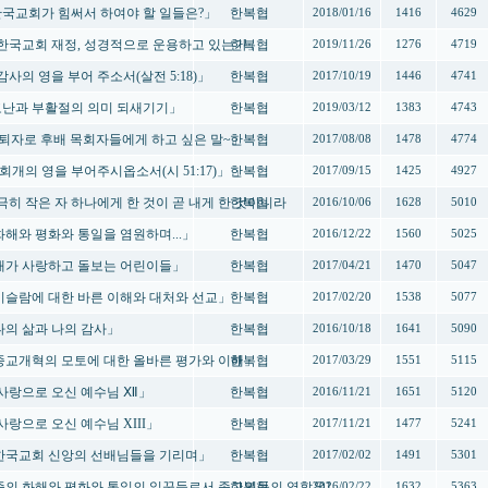
-「한국교회가 힘써서 하여야 할 일들은?」
한복협
2018/01/16
1416
4629
 -「한국교회 재정, 성경적으로 운용하고 있는가」
한복협
2019/11/26
1276
4719
「감사의 영을 부어 주소서(살전 5:18)」
한복협
2017/10/19
1446
4741
-「고난과 부활절의 의미 되새기기」
한복협
2019/03/12
1383
4743
「은퇴자로 후배 목회자들에게 하고 싶은 말~」
한복협
2017/08/08
1478
4774
 「회개의 영을 부어주시옵소서(시 51:17)」 」
한복협
2017/09/15
1425
4927
 지극히 작은 자 하나에게 한 것이 곧 내게 한 것이니라
한복협
2016/10/06
1628
5010
「 화해와 평화와 통일을 염원하며...」
한복협
2016/12/22
1560
5025
- 「내가 사랑하고 돌보는 어린이들」
한복협
2017/04/21
1470
5047
- 「이슬람에 대한 바른 이해와 대처와 선교」
한복협
2017/02/20
1538
5077
「나의 삶과 나의 감사」
한복협
2016/10/18
1641
5090
- 「종교개혁의 모토에 대한 올바른 평가와 이해」
한복협
2017/03/29
1551
5115
-「사랑으로 오신 예수님 Ⅻ」
한복협
2016/11/21
1651
5120
「사랑으로 오신 예수님 XIII」
한복협
2017/11/21
1477
5241
- 「한국교회 신앙의 선배님들을 기리며」
한복협
2017/02/02
1491
5301
- 민족의 화해와 평화와 통일의 일꾼들로서 종교인들의 역할은?
한복협
2016/02/22
1632
5363