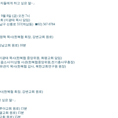
 하고 싶은 말~」
 (금) 오전 7시
태 목사 담임)
삼동) ☎02) 567-9784
 김명혁 목사(한복협 회장, 강변교회 원로)
목
 강남교회 원로) 10분
 이광태 목사(한복협 중앙위원, 화평교회 담임)
주시옵소서/이상형 사관(한복협중앙위원,전기총사무총장)
/ 유관지 목사(한복협 감사, 북한교회연구원 원장)
명혁 목사(한복협 회장, 강변교회 원로)
 싶은 말~」
렐루야교회 원로) 15분
결교회 원로) 15분
교회 원로) 15분