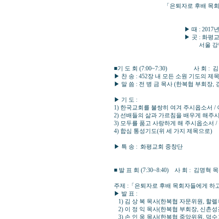
「은퇴자로 후배 목회자들에게
▶ 때 : 2017년 9월 8일
▶ 곳 : 화평교회 (이광
서울 강남구 선릉로 557(역
■기 도 회 (7:00~7:30) 사 회 :
▶ 찬 송 : 452장 내 모든 소원 기도의 제
▶ 말 씀 : 전 병 금 목사 (한복협 부회장,
▶ 기 도 :
1) 한국교회를 불쌍히 여겨 주시옵소서 /
2) 선배들의 삶과 가르침을 배우게 해
3) 모두를 품고 사랑하게 해 주시옵소서 
4) 합심 통성기도(위 세 가지 제목으로)
▶ 특 송 : 화평교회 중창단
■ 발 표 회 (7:30~8:40) 사 회 : 김
주제 :「은퇴자로 후배 목회자들에게 하고
▶ 발 표 :
1) 김 상 복 목사(한복협 자문위원, 할
2) 이 정 익 목사(한복협 부회장, 신촌성
3) 손 인 웅 목사(한복협 중앙위원, 덕수