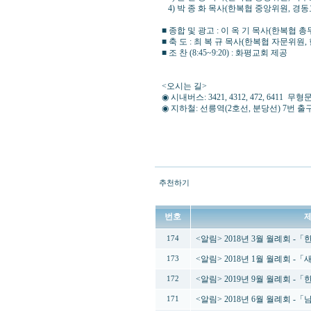
4) 박 종 화 목사(한복협 중앙위원, 경동
■ 종합 및 광고 : 이 옥 기 목사(한복협 총무
■ 축 도 : 최 복 규 목사(한복협 자문위원
■ 조 찬 (8:45~9:20) : 화평교회 제공
<오시는 길>
◉ 시내버스: 3421, 4312, 472, 64
◉ 지하철: 선릉역(2호선, 분당선) 7번 출
추천하기
번호
<알림> 2018년 3월 월례회 
174
<알림> 2018년 1월 월례회 -
173
<알림> 2019년 9월 월례회 
172
<알림> 2018년 6월 월례회 
171