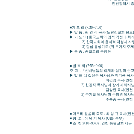
인천광역시 중구 자유공원서로 45번
■기 도 회 (7:30~7:50) 
▶ 말 씀 : 림 인 식 목사(노량진교
▶ 기 도 : 1) 한국교회의 영적 각성과 
2) 한국교회의 윤리적 각성과 사랑 운
3) 합심 통성기도 (위 두가지 주제
▶ 특 송 : 송월교회 중창단
■ 발 표 회 (7:55~9:00) 사
주 제 : 『선배님들의 회개와 섬김과 순
▶ 발 표 1) 길선주 목사님과 이기풍 목
이건영 목사(인천 제2교회 담임)
2) 한경직 목사님과 장기려 박사님의
김상현 목사(인천 부광교회 담임)
3) 주기철 목사님과 손양원 목사님의
주승중 목사(인천 주안장로교회 담
■ 마무리 말씀과 축도 : 최 성 규 목사(
■ 광 고 : 이 옥 기 목사 (UBF 총무)
■ 조 찬(9:10~9:40) : 인천 송월교회 제공