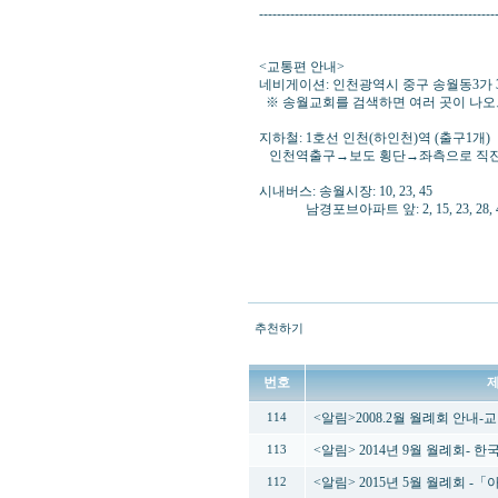
-----------------------------------------------------
<교통편 안내>
네비게이션: 인천광역시 중구 송월동3가 3번지 (
※ 송월교회를 검색하면 여러 곳이 나오
지하철: 1호선 인천(하인천)역 (출구1개)
인천역출구→보도 횡단→좌측으로 직진
시내버스: 송월시장: 10, 23, 45
남경포브아파트 앞: 2, 15, 23, 28, 
추천하기
번호
<알림>2008.2월 월례회 안내
114
<알림> 2014년 9월 월례회-
113
<알림> 2015년 5월 월례회 
112