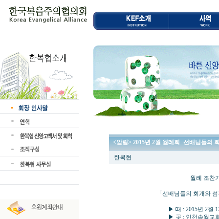
<알림> 2015년 2월 월례회- 선배님들
한복협
월례 조찬기도회 및
「선배님들의 회개와 섬김과 
▶ 때 : 2015년 2월 13일 (
▶ 곳 : 인천송월교회(박삼