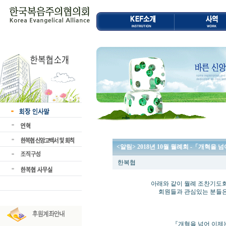
<알림> 2018년 10월 월례회 -「개혁을
한복협
아래와 같이 월례 조찬기도회 및
회원들과 관심있는 분들은 누
『개혁을 넘어 이제는 