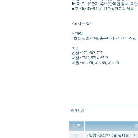
▶ 축 도 : 유관지 목사 (한복협 감사, 
■ 조 찬(8:35~9:10) : 신촌성결교회 제공
<오시는 길>
지하철
2호선 신촌역 8번출구에서 약 300m 
버스
간선 : 270, 602, 707
지선 : 7512, 5714, 6712
마을 : 마포08, 마포09, 마포13
추천하기
번호
<알림> 2017년 5월 월례회 
74