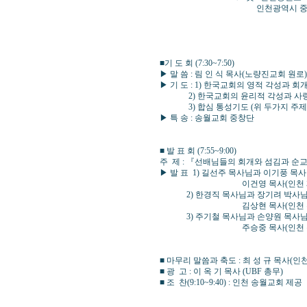
인천광역시 중구 자유공원서로 45번
■기 도 회 (7:30~7:50) 
▶ 말 씀 : 림 인 식 목사(노량진교
▶ 기 도 : 1) 한국교회의 영적 각성과 
2) 한국교회의 윤리적 각성과 사랑 운
3) 합심 통성기도 (위 두가지 주제
▶ 특 송 : 송월교회 중창단
■ 발 표 회 (7:55~9:00) 사
주 제 : 『선배님들의 회개와 섬김과 순
▶ 발 표 1) 길선주 목사님과 이기풍 목
이건영 목사(인천 제2교회 담임)
2) 한경직 목사님과 장기려 박사님의
김상현 목사(인천 부광교회 담임)
3) 주기철 목사님과 손양원 목사님의
주승중 목사(인천 주안장로교회 담
■ 마무리 말씀과 축도 : 최 성 규 목사(
■ 광 고 : 이 옥 기 목사 (UBF 총무)
■ 조 찬(9:10~9:40) : 인천 송월교회 제공