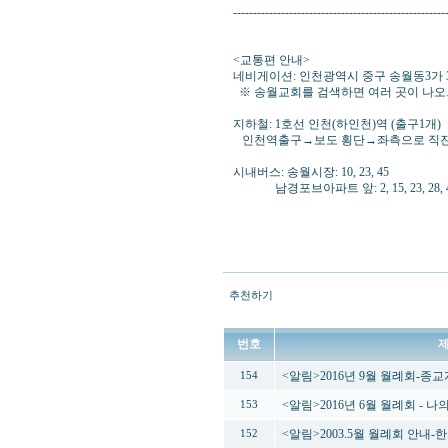
-----------------------------------------------------
<교통편 안내>
네비게이션: 인천광역시 중구 송월동3가 3번지 (
※ 송월교회를 검색하면 여러 곳이 나오
지하철: 1호선 인천(하인천)역 (출구1개)
인천역출구→보도 횡단→좌측으로 직진
시내버스: 송월시장: 10, 23, 45
남경포브아파트 앞: 2, 15, 23, 28, 
추천하기
번호
<알림>2016년 9월 월례회-
154
<알림>2016년 6월 월례회 - 
153
<알림>2003.5월 월례회 안내
152