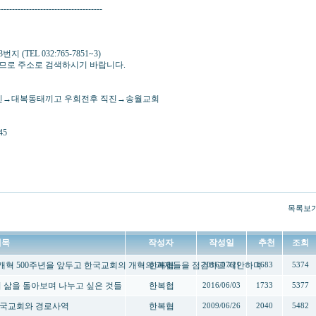
-------------------------------------
TEL 032:765-7851~3)
므로 주소로 검색하시기 바랍니다.
→대복동태끼고 우회전후 직진→송월교회
45
목록보
제목
작성자
작성일
추천
조회
종교개혁 500주년을 앞두고 한국교회의 개혁의 과제들을 점검하고 제안하며
한복협
2016/07/21
1683
5374
나의 삶을 돌아보며 나누고 싶은 것들
한복협
2016/06/03
1733
5377
-한국교회와 경로사역
한복협
2009/06/26
2040
5482