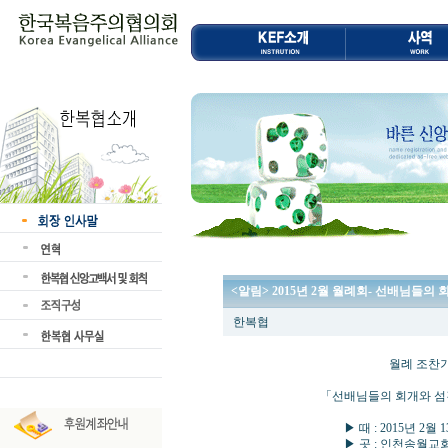
<알림> 2015년 2월 월례회- 선배님들
한복협
월례 조찬기도회 및
「선배님들의 회개와 섬김과 
▶ 때 : 2015년 2월 13일 (
▶ 곳 : 인천송월교회(박삼