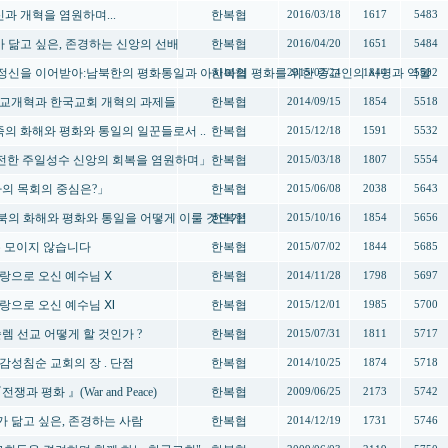
갱신과 개혁을 염원하며...
한복협
2016/03/18
1617
5483
 내가 닮고 싶은, 존경하는 신앙의 선배
한복협
2016/04/20
1651
5484
 3.1 정신을 이어받아:남북한의 평화통일과 아시아의 평화를 위한 종교인의 사명과 역할
한복협
2015/02/24
1844
5502
 - 종교개혁과 한국교회 개혁의 과제들
한복협
2014/09/15
1854
5518
 민족의 화해와 평화와 통일의 일꾼들로서 ..
한복협
2015/12/18
1591
5532
「온전한 주일성수 신앙의 회복을 염원하며」
한복협
2015/03/18
1807
5554
「나의 목회의 중심은?」
한복협
2015/06/08
2038
5643
- 남북의 화해와 평화와 통일을 어떻게 이룰 것인가!
한복협
2015/10/16
1854
5656
은 모이지 않습니다
한복협
2015/07/02
1844
5685
 사랑으로 오신 예수님 Ⅹ
한복협
2014/11/28
1798
5697
 사랑으로 오신 예수님 Ⅺ
한복협
2015/12/01
1985
5700
슬렘 선교 어떻게 할 것인가 ?
한복협
2015/07/31
1811
5717
 장감성침순 교회의 장 . 단점
한복협
2014/10/25
1874
5718
쟁과 평화 』(War and Peace)
한복협
2009/06/25
2173
5742
 내가 닮고 싶은, 존경하는 사람
한복협
2014/12/19
1731
5746